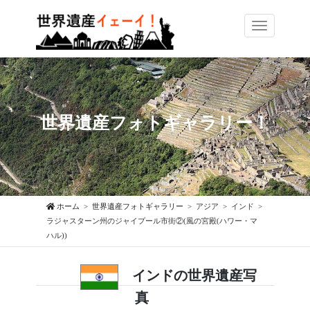
Toggle
navigation
世界遺産フォトギャラリー！
ホーム
世界遺産フォトギャラリー
アジア
インド
ラジャスターン州のジャイプール市街②(風の宮殿(ハワー・マ
ハル))
インドの世界遺産写
真