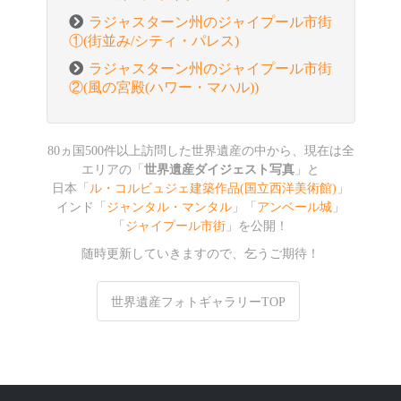
ラジャスターン州のジャイプール市街
①(街並み/シティ・パレス)
ラジャスターン州のジャイプール市街
②(風の宮殿(ハワー・マハル))
80ヵ国500件以上訪問した世界遺産の中から、現在は全
エリアの「
世界遺産ダイジェスト写真
」と
日本「
ル・コルビュジェ建築作品(国立西洋美術館)
」
インド「
ジャンタル・マンタル
」「
アンベール城
」
「
ジャイプール市街
」を公開！
随時更新していきますので、乞うご期待！
世界遺産フォトギャラリーTOP